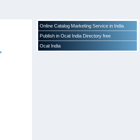
Online Catalog Marketing Service in India
Publish in Ocat India Directory free
Ocat India
ം