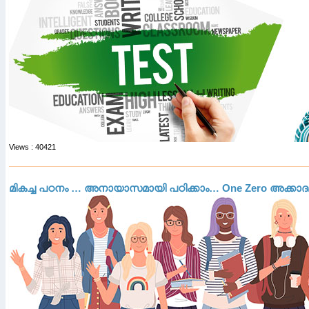
Views : 40421
മികച്ച പഠനം … അനായാസമായി പഠിക്കാം… One Zero അക്കാദമി