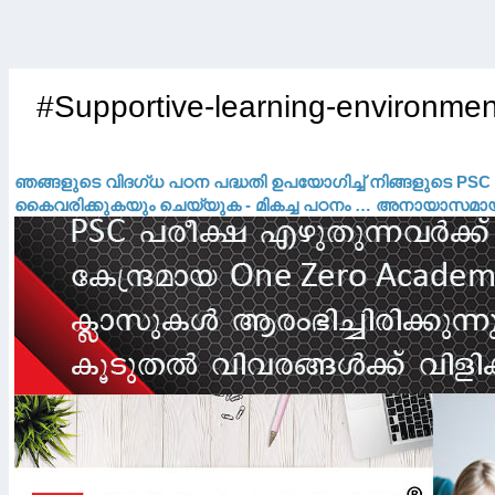
#Supportive-learning-environmen
ഞങ്ങളുടെ വിദഗ്ധ പഠന പദ്ധതി ഉപയോഗിച്ച് നിങ്ങളുടെ PSC പര
കൈവരിക്കുകയും ചെയ്യുക - മികച്ച പഠനം … അനായാസമായി