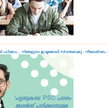
പഠിക്കാം… നിങ്ങളുടെ ഇഷ്ടജോലി സ്വന്തമാക്കൂ - നീലേശ്വരം -