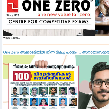
Views : 35951
One Zero അക്കാദമിയിൽ നിന്ന് മികച്ച പഠനം … അനായാസമായി 