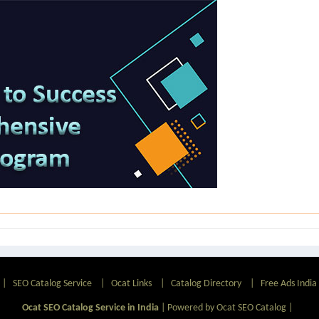
|
SEO Catalog Service
|
Ocat Links
|
Catalog Directory
|
Free Ads India
Ocat SEO Catalog Service in India
|
Powered by Ocat SEO Catalog
|