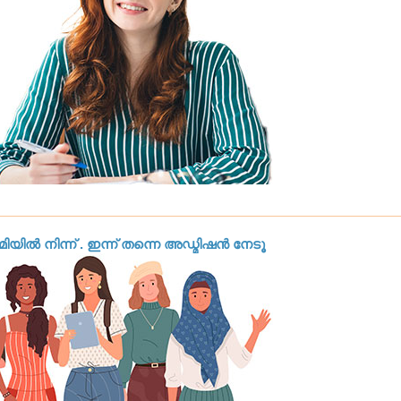
യിൽ നിന്ന് . ഇന്ന് തന്നെ അഡ്മിഷൻ നേടൂ