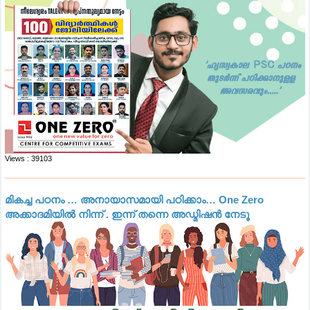
Views : 39103
മികച്ച പഠനം … അനായാസമായി പഠിക്കാം… One Zero
അക്കാദമിയിൽ നിന്ന് . ഇന്ന് തന്നെ അഡ്മിഷൻ നേടൂ