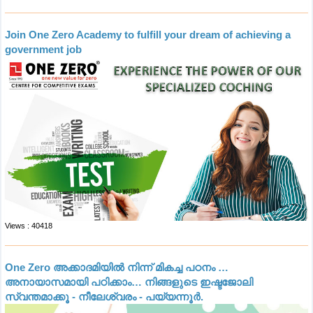
Join One Zero Academy to fulfill your dream of achieving a
government job
Views : 40418
One Zero അക്കാദമിയിൽ നിന്ന് മികച്ച പഠനം …
അനായാസമായി പഠിക്കാം… നിങ്ങളുടെ ഇഷ്ടജോലി
സ്വന്തമാക്കൂ - നീലേശ്വരം - പയ്യന്നൂർ.