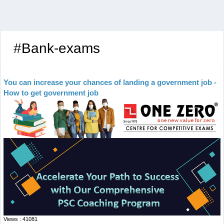
#Bank-exams
You can increase your chances of landing a government job -
How to get government job
Views : 41081