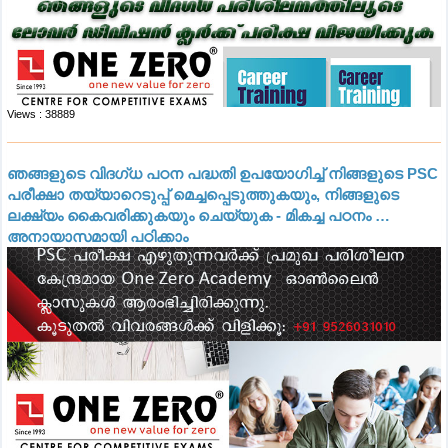
Views : 38889
ഞങ്ങളുടെ വിദഗ്ധ പഠന പദ്ധതി ഉപയോഗിച്ച് നിങ്ങളുടെ PSC
പരീക്ഷാ തയ്യാറെടുപ്പ് മെച്ചപ്പെടുത്തുകയും, നിങ്ങളുടെ
ലക്ഷ്യം കൈവരിക്കുകയും ചെയ്യുക - മികച്ച പഠനം …
അനായാസമായി പഠിക്കാം